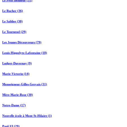
Le Petit-Bonheur (31)
Le Rucher (36)
Le Sablier (30)
Le Tournesol (29)
Les Jeunes Découvreurs (79)
Louis-Hippolyte-Lafontaine (18)
Ludger-Duvernay (9)
Marie-Victorin (14)
Monseigneur-Gilles-Gervais (31)
Mère-Marie-Rose (30)
Notre-Dame (17)
Nouvelle école à Mont St-Hilaire (1)
Paul-VI (29)