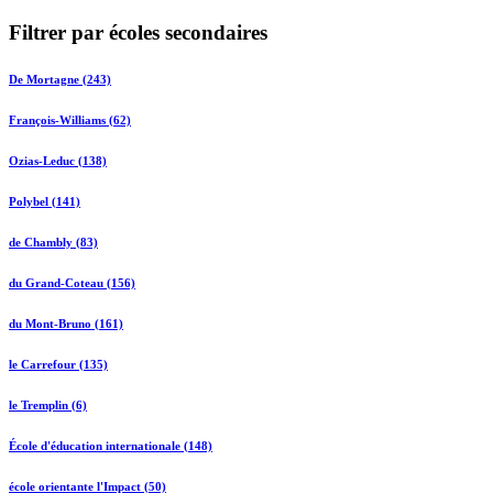
Filtrer par écoles secondaires
De Mortagne (243)
François-Williams (62)
Ozias-Leduc (138)
Polybel (141)
de Chambly (83)
du Grand-Coteau (156)
du Mont-Bruno (161)
le Carrefour (135)
le Tremplin (6)
École d'éducation internationale (148)
école orientante l'Impact (50)