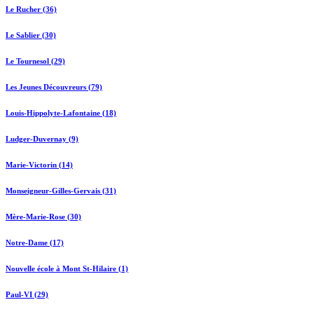
Le Rucher (36)
Le Sablier (30)
Le Tournesol (29)
Les Jeunes Découvreurs (79)
Louis-Hippolyte-Lafontaine (18)
Ludger-Duvernay (9)
Marie-Victorin (14)
Monseigneur-Gilles-Gervais (31)
Mère-Marie-Rose (30)
Notre-Dame (17)
Nouvelle école à Mont St-Hilaire (1)
Paul-VI (29)