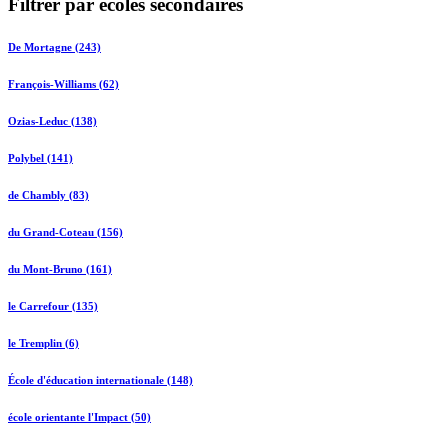
Filtrer par écoles secondaires
De Mortagne (243)
François-Williams (62)
Ozias-Leduc (138)
Polybel (141)
de Chambly (83)
du Grand-Coteau (156)
du Mont-Bruno (161)
le Carrefour (135)
le Tremplin (6)
École d'éducation internationale (148)
école orientante l'Impact (50)