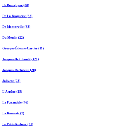
De Bourgogne (88)
De La Broquerie (32)
De Montarville (32)
Du Moulin (22)
Georges-Étienne-Cartier (11)
Jacques-De Chambly (21)
Jacques-Rocheleau (20)
Jolivent (23)
L'Arpège (25)
La Farandole (46)
La Roseraie (7)
Le Petit-Bonheur (31)