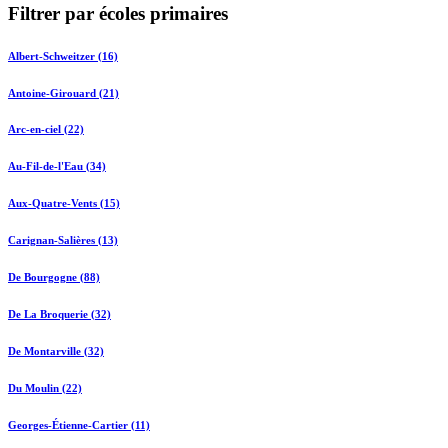
Filtrer par écoles primaires
Albert-Schweitzer (16)
Antoine-Girouard (21)
Arc-en-ciel (22)
Au-Fil-de-l'Eau (34)
Aux-Quatre-Vents (15)
Carignan-Salières (13)
De Bourgogne (88)
De La Broquerie (32)
De Montarville (32)
Du Moulin (22)
Georges-Étienne-Cartier (11)