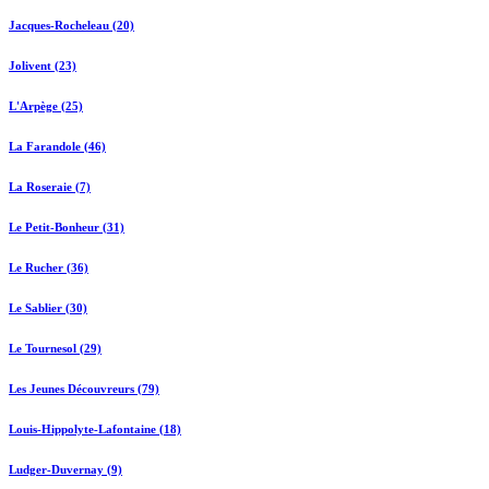
Jacques-Rocheleau (20)
Jolivent (23)
L'Arpège (25)
La Farandole (46)
La Roseraie (7)
Le Petit-Bonheur (31)
Le Rucher (36)
Le Sablier (30)
Le Tournesol (29)
Les Jeunes Découvreurs (79)
Louis-Hippolyte-Lafontaine (18)
Ludger-Duvernay (9)