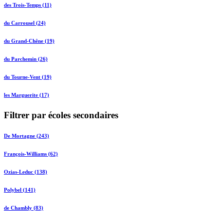
des Trois-Temps (11)
du Carrousel (24)
du Grand-Chêne (19)
du Parchemin (26)
du Tourne-Vent (19)
les Marguerite (17)
Filtrer par écoles secondaires
De Mortagne (243)
François-Williams (62)
Ozias-Leduc (138)
Polybel (141)
de Chambly (83)