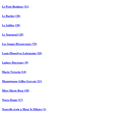
Le Petit-Bonheur (31)
Le Rucher (36)
Le Sablier (30)
Le Tournesol (29)
Les Jeunes Découvreurs (79)
Louis-Hippolyte-Lafontaine (18)
Ludger-Duvernay (9)
Marie-Victorin (14)
Monseigneur-Gilles-Gervais (31)
Mère-Marie-Rose (30)
Notre-Dame (17)
Nouvelle école à Mont St-Hilaire (1)