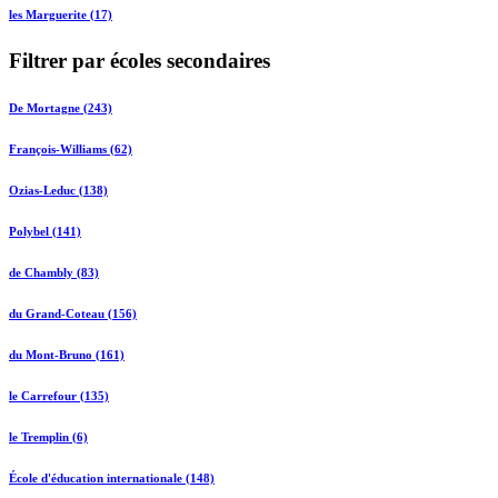
les Marguerite (17)
Filtrer par écoles secondaires
De Mortagne (243)
François-Williams (62)
Ozias-Leduc (138)
Polybel (141)
de Chambly (83)
du Grand-Coteau (156)
du Mont-Bruno (161)
le Carrefour (135)
le Tremplin (6)
École d'éducation internationale (148)