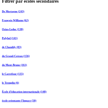
Filtrer par écoles secondaires
De Mortagne (243)
François-Williams (62)
Ozias-Leduc (138)
Polybel (141)
de Chambly (83)
du Grand-Coteau (156)
du Mont-Bruno (161)
le Carrefour (135)
le Tremplin (6)
École d'éducation internationale (148)
école orientante l'Impact (50)