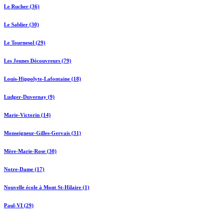
Le Rucher (36)
Le Sablier (30)
Le Tournesol (29)
Les Jeunes Découvreurs (79)
Louis-Hippolyte-Lafontaine (18)
Ludger-Duvernay (9)
Marie-Victorin (14)
Monseigneur-Gilles-Gervais (31)
Mère-Marie-Rose (30)
Notre-Dame (17)
Nouvelle école à Mont St-Hilaire (1)
Paul-VI (29)