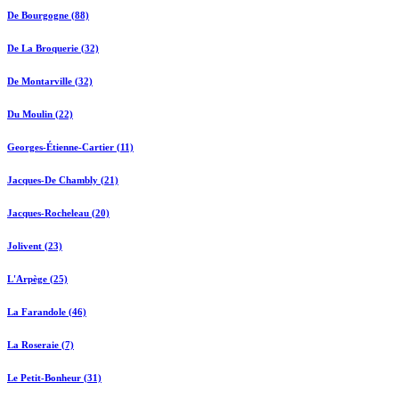
De Bourgogne (88)
De La Broquerie (32)
De Montarville (32)
Du Moulin (22)
Georges-Étienne-Cartier (11)
Jacques-De Chambly (21)
Jacques-Rocheleau (20)
Jolivent (23)
L'Arpège (25)
La Farandole (46)
La Roseraie (7)
Le Petit-Bonheur (31)