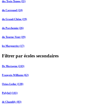
des Trois-Temps (11)
du Carrousel (24)
du Grand-Chêne (19)
du Parchemin (26)
du Tourne-Vent (19)
les Marguerite (17)
Filtrer par écoles secondaires
De Mortagne (243)
François-Williams (62)
Ozias-Leduc (138)
Polybel (141)
de Chambly (83)