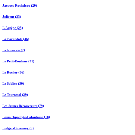
Jacques-Rocheleau (20)
Jolivent (23)
L'Arpège (25)
La Farandole (46)
La Roseraie (7)
Le Petit-Bonheur (31)
Le Rucher (36)
Le Sablier (30)
Le Tournesol (29)
Les Jeunes Découvreurs (79)
Louis-Hippolyte-Lafontaine (18)
Ludger-Duvernay (9)