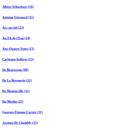
Albert-Schweitzer (16)
Antoine-Girouard (21)
Arc-en-ciel (22)
Au-Fil-de-l'Eau (34)
Aux-Quatre-Vents (15)
Carignan-Salières (13)
De Bourgogne (88)
De La Broquerie (32)
De Montarville (32)
Du Moulin (22)
Georges-Étienne-Cartier (11)
Jacques-De Chambly (21)