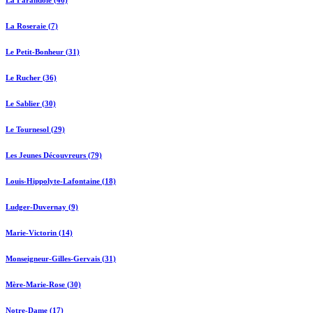
La Farandole (46)
La Roseraie (7)
Le Petit-Bonheur (31)
Le Rucher (36)
Le Sablier (30)
Le Tournesol (29)
Les Jeunes Découvreurs (79)
Louis-Hippolyte-Lafontaine (18)
Ludger-Duvernay (9)
Marie-Victorin (14)
Monseigneur-Gilles-Gervais (31)
Mère-Marie-Rose (30)
Notre-Dame (17)