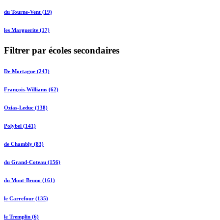
du Tourne-Vent (19)
les Marguerite (17)
Filtrer par écoles secondaires
De Mortagne (243)
François-Williams (62)
Ozias-Leduc (138)
Polybel (141)
de Chambly (83)
du Grand-Coteau (156)
du Mont-Bruno (161)
le Carrefour (135)
le Tremplin (6)