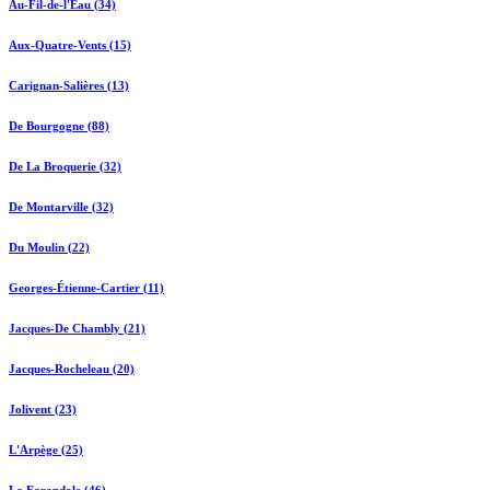
Au-Fil-de-l'Eau (34)
Aux-Quatre-Vents (15)
Carignan-Salières (13)
De Bourgogne (88)
De La Broquerie (32)
De Montarville (32)
Du Moulin (22)
Georges-Étienne-Cartier (11)
Jacques-De Chambly (21)
Jacques-Rocheleau (20)
Jolivent (23)
L'Arpège (25)