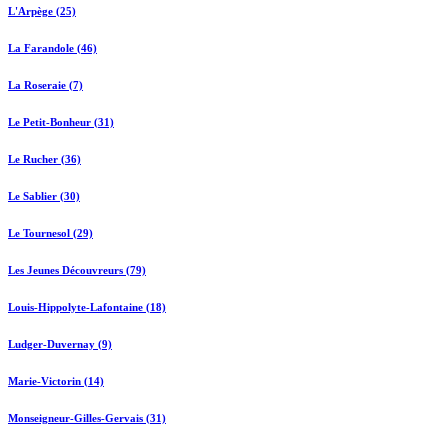
L'Arpège (25)
La Farandole (46)
La Roseraie (7)
Le Petit-Bonheur (31)
Le Rucher (36)
Le Sablier (30)
Le Tournesol (29)
Les Jeunes Découvreurs (79)
Louis-Hippolyte-Lafontaine (18)
Ludger-Duvernay (9)
Marie-Victorin (14)
Monseigneur-Gilles-Gervais (31)