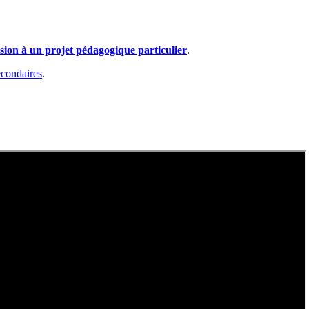
ion à un projet pédagogique particulier
.
econdaires
.