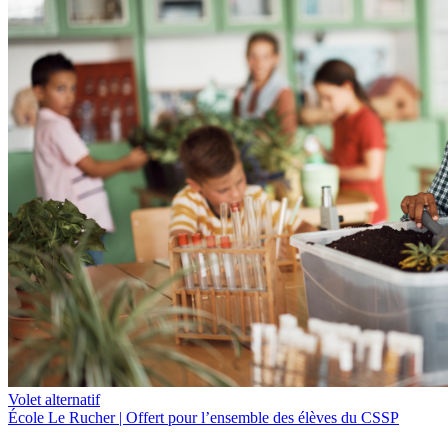
Programme Passe-Partout
Maternelle 4 ans
Projets pédagogiques particuliers
Offre de services aux élèves HDAA
Cours d’été
PHARE – Cap vers ta réussite
Formation professionnelle
Éducation des adultes
SARCA - Retour aux études
Service aux entreprises Geyser formation
Volet alternatif
École Le Rucher | Offert pour l’ensemble des élèves du CSSP