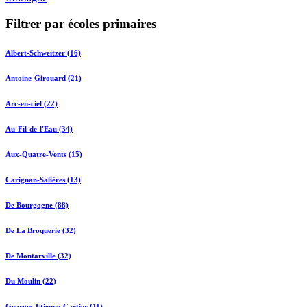
Filtrer par écoles primaires
Albert-Schweitzer (16)
Antoine-Girouard (21)
Arc-en-ciel (22)
Au-Fil-de-l'Eau (34)
Aux-Quatre-Vents (15)
Carignan-Salières (13)
De Bourgogne (88)
De La Broquerie (32)
De Montarville (32)
Du Moulin (22)
Georges-Étienne-Cartier (11)