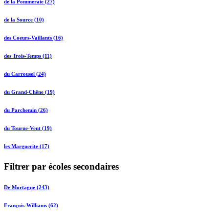
de la Pommeraie (27)
de la Source (10)
des Coeurs-Vaillants (16)
des Trois-Temps (11)
du Carrousel (24)
du Grand-Chêne (19)
du Parchemin (26)
du Tourne-Vent (19)
les Marguerite (17)
Filtrer par écoles secondaires
De Mortagne (243)
François-Williams (62)