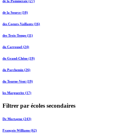
de la Pommeraie (27)
de la Source (10)
des Coeurs-Vaillants (16)
des Trois-Temps (11)
du Carrousel (24)
du Grand-Chêne (19)
du Parchemin (26)
du Tourne-Vent (19)
les Marguerite (17)
Filtrer par écoles secondaires
De Mortagne (243)
François-Williams (62)