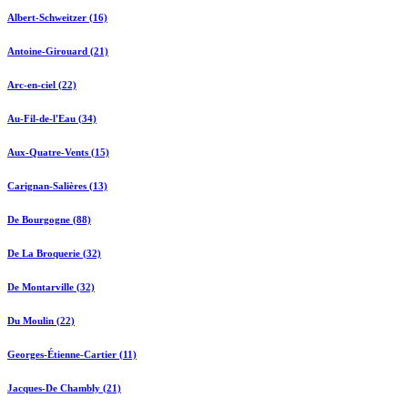
Albert-Schweitzer (16)
Antoine-Girouard (21)
Arc-en-ciel (22)
Au-Fil-de-l'Eau (34)
Aux-Quatre-Vents (15)
Carignan-Salières (13)
De Bourgogne (88)
De La Broquerie (32)
De Montarville (32)
Du Moulin (22)
Georges-Étienne-Cartier (11)
Jacques-De Chambly (21)