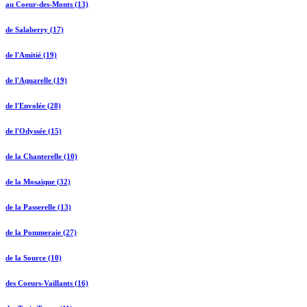
au Coeur-des-Monts (13)
de Salaberry (17)
de l'Amitié (19)
de l'Aquarelle (19)
de l'Envolée (28)
de l'Odyssée (15)
de la Chanterelle (10)
de la Mosaïque (32)
de la Passerelle (13)
de la Pommeraie (27)
de la Source (10)
des Coeurs-Vaillants (16)