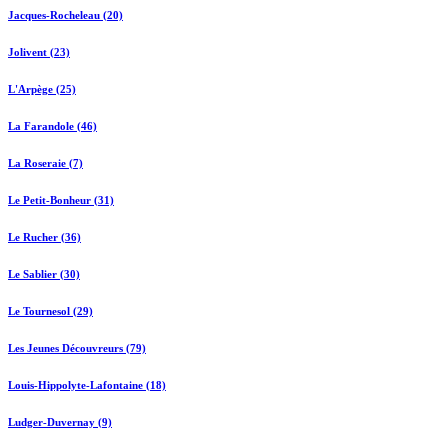
Jacques-Rocheleau (20)
Jolivent (23)
L'Arpège (25)
La Farandole (46)
La Roseraie (7)
Le Petit-Bonheur (31)
Le Rucher (36)
Le Sablier (30)
Le Tournesol (29)
Les Jeunes Découvreurs (79)
Louis-Hippolyte-Lafontaine (18)
Ludger-Duvernay (9)