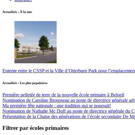
Actualités : À la une
Entente entre le CSSP et la Ville d’Otterburn Park pour l’emplaceme
Actualités : Les plus populaires
Première pelletée de terre de la nouvelle école primaire à Beloeil
Nomination de Caroline Brousseau au poste de directrice générale adjo
Ma première fête nationale : une tradition qui se poursuit!
Nomination de Nathalie Mc Duff au poste de directrice générale du Cen
Présentation de la Chaise des générations de l’école secondaire De M
Filtrer par écoles primaires