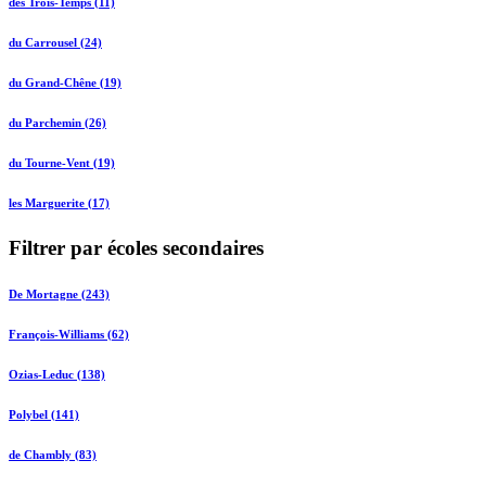
des Trois-Temps (11)
du Carrousel (24)
du Grand-Chêne (19)
du Parchemin (26)
du Tourne-Vent (19)
les Marguerite (17)
Filtrer par écoles secondaires
De Mortagne (243)
François-Williams (62)
Ozias-Leduc (138)
Polybel (141)
de Chambly (83)