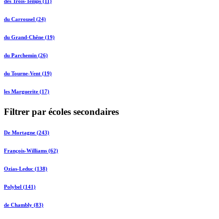
des Trois-Temps (11)
du Carrousel (24)
du Grand-Chêne (19)
du Parchemin (26)
du Tourne-Vent (19)
les Marguerite (17)
Filtrer par écoles secondaires
De Mortagne (243)
François-Williams (62)
Ozias-Leduc (138)
Polybel (141)
de Chambly (83)