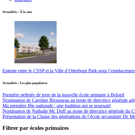
Actualités : À la une
Entente entre le CSSP et la Ville d’Otterburn Park pour l’emplaceme
Actualités : Les plus populaires
Première pelletée de terre de la nouvelle école primaire à Beloeil
Nomination de Caroline Brousseau au poste de directrice générale adjo
Ma première fête nationale : une tradition qui se poursuit!
Nomination de Nathalie Mc Duff au poste de directrice générale du Cen
Présentation de la Chaise des générations de l’école secondaire De M
Filtrer par écoles primaires