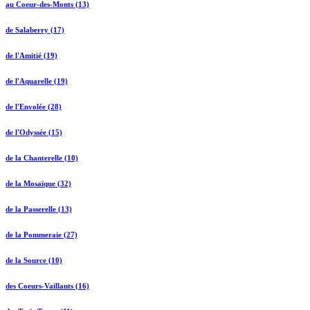
au Coeur-des-Monts (13)
de Salaberry (17)
de l'Amitié (19)
de l'Aquarelle (19)
de l'Envolée (28)
de l'Odyssée (15)
de la Chanterelle (10)
de la Mosaïque (32)
de la Passerelle (13)
de la Pommeraie (27)
de la Source (10)
des Coeurs-Vaillants (16)