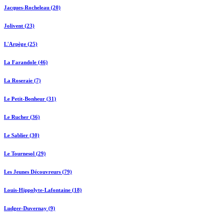
Jacques-Rocheleau (20)
Jolivent (23)
L'Arpège (25)
La Farandole (46)
La Roseraie (7)
Le Petit-Bonheur (31)
Le Rucher (36)
Le Sablier (30)
Le Tournesol (29)
Les Jeunes Découvreurs (79)
Louis-Hippolyte-Lafontaine (18)
Ludger-Duvernay (9)