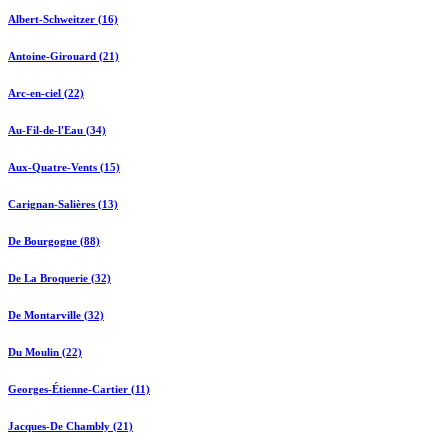
Albert-Schweitzer (16)
Antoine-Girouard (21)
Arc-en-ciel (22)
Au-Fil-de-l'Eau (34)
Aux-Quatre-Vents (15)
Carignan-Salières (13)
De Bourgogne (88)
De La Broquerie (32)
De Montarville (32)
Du Moulin (22)
Georges-Étienne-Cartier (11)
Jacques-De Chambly (21)