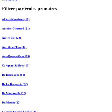
Filtrer par écoles primaires
Albert-Schweitzer (16)
Antoine-Girouard (21)
Arc-en-ciel (22)
Au-Fil-de-l'Eau (34)
Aux-Quatre-Vents (15)
Carignan-Salières (13)
De Bourgogne (88)
De La Broquerie (32)
De Montarville (32)
Du Moulin (22)
Georges-Étienne-Cartier (11)