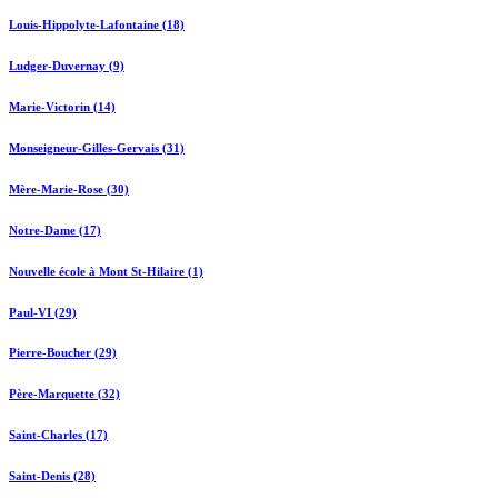
Louis-Hippolyte-Lafontaine (18)
Ludger-Duvernay (9)
Marie-Victorin (14)
Monseigneur-Gilles-Gervais (31)
Mère-Marie-Rose (30)
Notre-Dame (17)
Nouvelle école à Mont St-Hilaire (1)
Paul-VI (29)
Pierre-Boucher (29)
Père-Marquette (32)
Saint-Charles (17)
Saint-Denis (28)