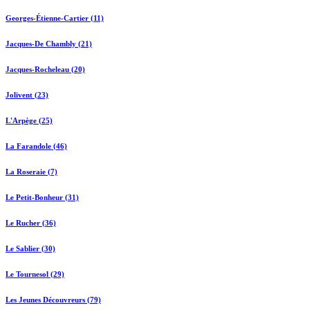
Georges-Étienne-Cartier (11)
Jacques-De Chambly (21)
Jacques-Rocheleau (20)
Jolivent (23)
L'Arpège (25)
La Farandole (46)
La Roseraie (7)
Le Petit-Bonheur (31)
Le Rucher (36)
Le Sablier (30)
Le Tournesol (29)
Les Jeunes Découvreurs (79)