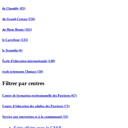
de Chambly (83)
du Grand-Coteau (156)
du Mont-Bruno (161)
le Carrefour (135)
le Tremplin (6)
École d'éducation internationale (148)
école orientante l'Impact (50)
Filtrer par centres
Centre de formation professionnelle des Patriotes (67)
Centre d’éducation des adultes des Patriotes (71)
Service aux entreprises et à la communauté (11)
Faire affaire avec le CSSP