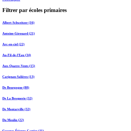
Filtrer par écoles primaires
Albert-Schweitzer (16)
Antoine-Girouard (21)
Arc-en-ciel (22)
Au-Fil-de-l'Eau (34)
Aux-Quatre-Vents (15)
Carignan-Salières (13)
De Bourgogne (88)
De La Broquerie (32)
De Montarville (32)
Du Moulin (22)
Georges-Étienne-Cartier (11)