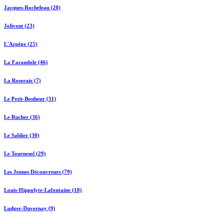
Jacques-Rocheleau (20)
Jolivent (23)
L'Arpège (25)
La Farandole (46)
La Roseraie (7)
Le Petit-Bonheur (31)
Le Rucher (36)
Le Sablier (30)
Le Tournesol (29)
Les Jeunes Découvreurs (79)
Louis-Hippolyte-Lafontaine (18)
Ludger-Duvernay (9)