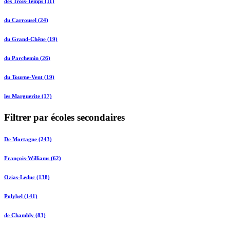
des Trois-Temps (11)
du Carrousel (24)
du Grand-Chêne (19)
du Parchemin (26)
du Tourne-Vent (19)
les Marguerite (17)
Filtrer par écoles secondaires
De Mortagne (243)
François-Williams (62)
Ozias-Leduc (138)
Polybel (141)
de Chambly (83)