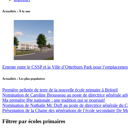
Actualités : À la une
Entente entre le CSSP et la Ville d’Otterburn Park pour l’emplaceme
Actualités : Les plus populaires
Première pelletée de terre de la nouvelle école primaire à Beloeil
Nomination de Caroline Brousseau au poste de directrice générale adjo
Ma première fête nationale : une tradition qui se poursuit!
Nomination de Nathalie Mc Duff au poste de directrice générale du Cen
Présentation de la Chaise des générations de l’école secondaire De M
Filtrer par écoles primaires