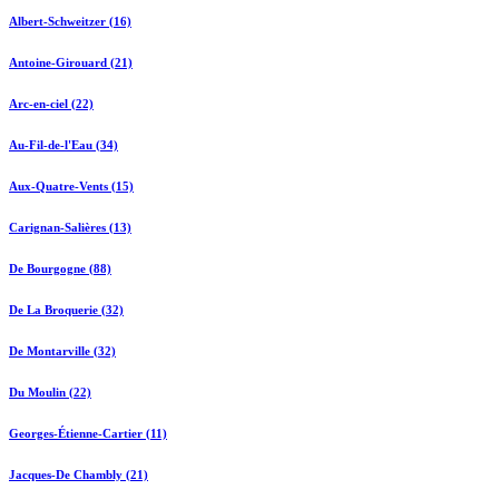
Albert-Schweitzer (16)
Antoine-Girouard (21)
Arc-en-ciel (22)
Au-Fil-de-l'Eau (34)
Aux-Quatre-Vents (15)
Carignan-Salières (13)
De Bourgogne (88)
De La Broquerie (32)
De Montarville (32)
Du Moulin (22)
Georges-Étienne-Cartier (11)
Jacques-De Chambly (21)