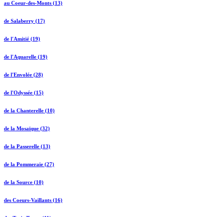
au Coeur-des-Monts (13)
de Salaberry (17)
de l'Amitié (19)
de l'Aquarelle (19)
de l'Envolée (28)
de l'Odyssée (15)
de la Chanterelle (10)
de la Mosaïque (32)
de la Passerelle (13)
de la Pommeraie (27)
de la Source (10)
des Coeurs-Vaillants (16)