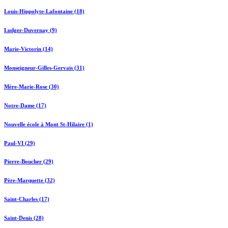
Louis-Hippolyte-Lafontaine (18)
Ludger-Duvernay (9)
Marie-Victorin (14)
Monseigneur-Gilles-Gervais (31)
Mère-Marie-Rose (30)
Notre-Dame (17)
Nouvelle école à Mont St-Hilaire (1)
Paul-VI (29)
Pierre-Boucher (29)
Père-Marquette (32)
Saint-Charles (17)
Saint-Denis (28)