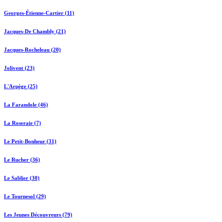
Georges-Étienne-Cartier (11)
Jacques-De Chambly (21)
Jacques-Rocheleau (20)
Jolivent (23)
L'Arpège (25)
La Farandole (46)
La Roseraie (7)
Le Petit-Bonheur (31)
Le Rucher (36)
Le Sablier (30)
Le Tournesol (29)
Les Jeunes Découvreurs (79)