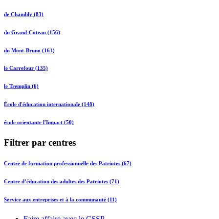
de Chambly (83)
du Grand-Coteau (156)
du Mont-Bruno (161)
le Carrefour (135)
le Tremplin (6)
École d'éducation internationale (148)
école orientante l'Impact (50)
Filtrer par centres
Centre de formation professionnelle des Patriotes (67)
Centre d’éducation des adultes des Patriotes (71)
Service aux entreprises et à la communauté (11)
Faire affaire avec le CSSP