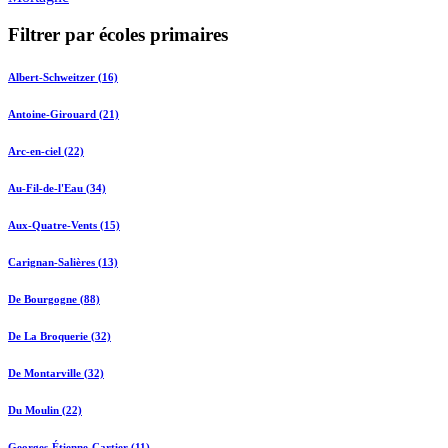
Filtrer par écoles primaires
Albert-Schweitzer (16)
Antoine-Girouard (21)
Arc-en-ciel (22)
Au-Fil-de-l'Eau (34)
Aux-Quatre-Vents (15)
Carignan-Salières (13)
De Bourgogne (88)
De La Broquerie (32)
De Montarville (32)
Du Moulin (22)
Georges-Étienne-Cartier (11)