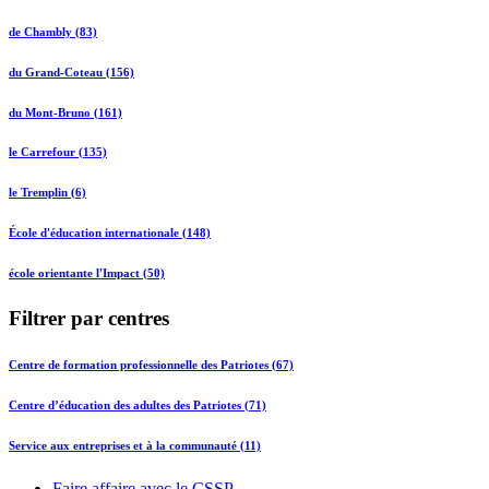
de Chambly (83)
du Grand-Coteau (156)
du Mont-Bruno (161)
le Carrefour (135)
le Tremplin (6)
École d'éducation internationale (148)
école orientante l'Impact (50)
Filtrer par centres
Centre de formation professionnelle des Patriotes (67)
Centre d’éducation des adultes des Patriotes (71)
Service aux entreprises et à la communauté (11)
Faire affaire avec le CSSP