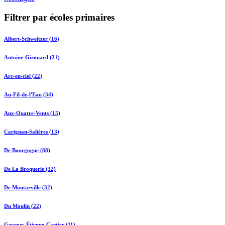
Filtrer par écoles primaires
Albert-Schweitzer (16)
Antoine-Girouard (21)
Arc-en-ciel (22)
Au-Fil-de-l'Eau (34)
Aux-Quatre-Vents (15)
Carignan-Salières (13)
De Bourgogne (88)
De La Broquerie (32)
De Montarville (32)
Du Moulin (22)
Georges-Étienne-Cartier (11)