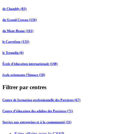
de Chambly (83)
du Grand-Coteau (156)
du Mont-Bruno (161)
le Carrefour (135)
le Tremplin (6)
École d'éducation internationale (148)
école orientante l'Impact (50)
Filtrer par centres
Centre de formation professionnelle des Patriotes (67)
Centre d’éducation des adultes des Patriotes (71)
Service aux entreprises et à la communauté (11)
Faire affaire avec le CSSP