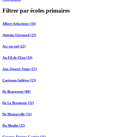
Filtrer par écoles primaires
Albert-Schweitzer (16)
Antoine-Girouard (21)
Arc-en-ciel (22)
Au-Fil-de-l'Eau (34)
Aux-Quatre-Vents (15)
Carignan-Salières (13)
De Bourgogne (88)
De La Broquerie (32)
De Montarville (32)
Du Moulin (22)
Georges-Étienne-Cartier (11)