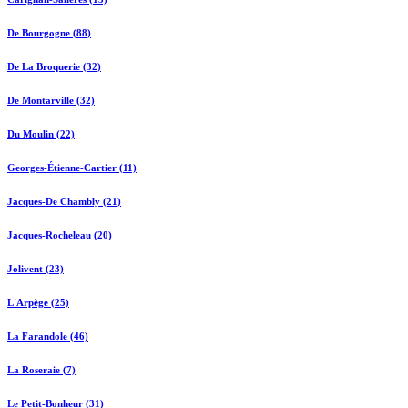
De Bourgogne (88)
De La Broquerie (32)
De Montarville (32)
Du Moulin (22)
Georges-Étienne-Cartier (11)
Jacques-De Chambly (21)
Jacques-Rocheleau (20)
Jolivent (23)
L'Arpège (25)
La Farandole (46)
La Roseraie (7)
Le Petit-Bonheur (31)