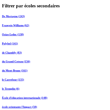
Filtrer par écoles secondaires
De Mortagne (243)
François-Williams (62)
Ozias-Leduc (138)
Polybel (141)
de Chambly (83)
du Grand-Coteau (156)
du Mont-Bruno (161)
le Carrefour (135)
le Tremplin (6)
École d'éducation internationale (148)
école orientante l'Impact (50)