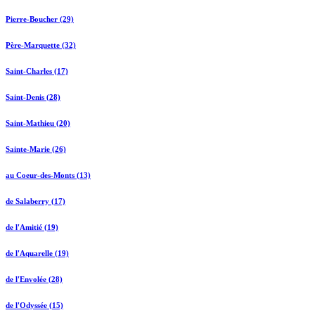
Pierre-Boucher (29)
Père-Marquette (32)
Saint-Charles (17)
Saint-Denis (28)
Saint-Mathieu (20)
Sainte-Marie (26)
au Coeur-des-Monts (13)
de Salaberry (17)
de l'Amitié (19)
de l'Aquarelle (19)
de l'Envolée (28)
de l'Odyssée (15)