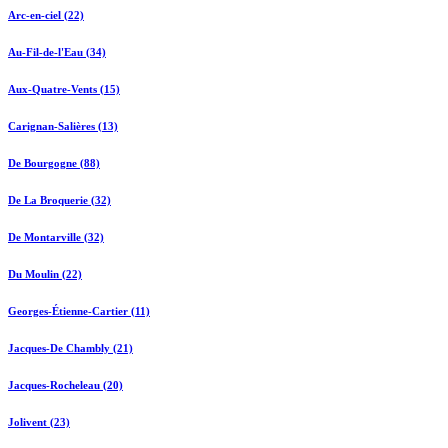
Arc-en-ciel (22)
Au-Fil-de-l'Eau (34)
Aux-Quatre-Vents (15)
Carignan-Salières (13)
De Bourgogne (88)
De La Broquerie (32)
De Montarville (32)
Du Moulin (22)
Georges-Étienne-Cartier (11)
Jacques-De Chambly (21)
Jacques-Rocheleau (20)
Jolivent (23)