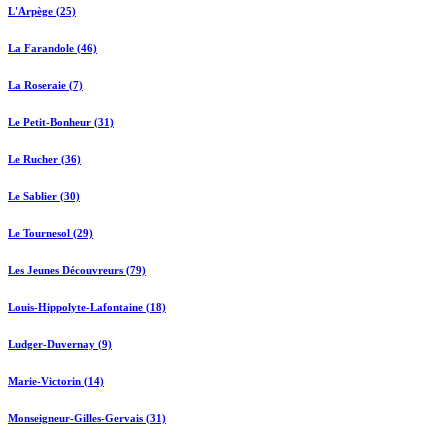
L'Arpège (25)
La Farandole (46)
La Roseraie (7)
Le Petit-Bonheur (31)
Le Rucher (36)
Le Sablier (30)
Le Tournesol (29)
Les Jeunes Découvreurs (79)
Louis-Hippolyte-Lafontaine (18)
Ludger-Duvernay (9)
Marie-Victorin (14)
Monseigneur-Gilles-Gervais (31)