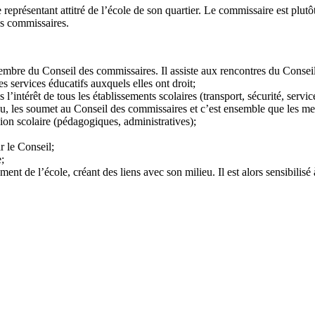
 représentant attitré de l’école de son quartier. Le commissaire est plutôt
es commissaires.
mbre du Conseil des commissaires. Il assiste aux rencontres du Conseil (
s services éducatifs auxquels elles ont droit;
 l’intérêt de tous les établissements scolaires (transport, sécurité, servic
ieu, les soumet au Conseil des commissaires et c’est ensemble que les m
sion scolaire (pédagogiques, administratives);
r le Conseil;
e;
ment de l’école, créant des liens avec son milieu. Il est alors sensibilisé