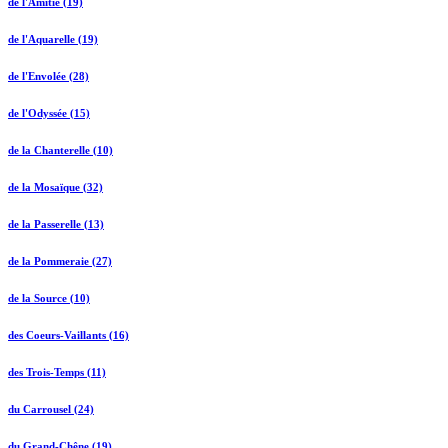
de l'Amitié (19)
de l'Aquarelle (19)
de l'Envolée (28)
de l'Odyssée (15)
de la Chanterelle (10)
de la Mosaïque (32)
de la Passerelle (13)
de la Pommeraie (27)
de la Source (10)
des Coeurs-Vaillants (16)
des Trois-Temps (11)
du Carrousel (24)
du Grand-Chêne (19)