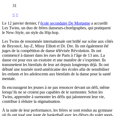
31
<
>
Le 12 janvier dernier, l’
école secondaire De Mortagne
a accueilli
Les Twins, un duo de frères danseurs-chorégraphes, qui pratiquent
le New-Style, un style du Hip-hop.
Les Twins de renommée internationale ont brillé sur scène aux côtés
de Beyoncé, Jay-Z, Missy Elliott et Dr. Dre. Ils ont également été
juges de la compétition de danse télévisée Révolution. Ils ont
commencé à danser dans les rues de Paris à l’âge de 13 ans. La
danse est pour eux un exutoire et une manière de s’exprimer. Ils
transmettent les bienfaits de leur art depuis longtemps déjà. Ils ont
débuté une tournée nord-américaine des écoles afin de sensibiliser
les enfants et les adolescents aux bienfaits de la danse pour la santé
mentale.
Ils encouragent les jeunes à ne pas renoncer devant un défi, même
lorsqu’ils ne se croient pas capables de le surmonter. Selon les
Twins, apprendre à surmonter les défis qui jalonneront leur vie,
contribue à réduire la stigmatisation.
À la suite de leur performance, les frères se sont rendus au gymnase
où ils ont joué une joute de basketball avec les élèves du volet sport-