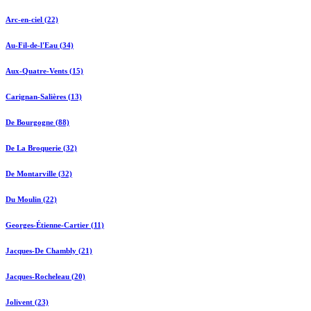
Arc-en-ciel (22)
Au-Fil-de-l'Eau (34)
Aux-Quatre-Vents (15)
Carignan-Salières (13)
De Bourgogne (88)
De La Broquerie (32)
De Montarville (32)
Du Moulin (22)
Georges-Étienne-Cartier (11)
Jacques-De Chambly (21)
Jacques-Rocheleau (20)
Jolivent (23)