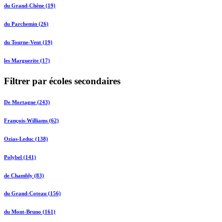
du Grand-Chêne (19)
du Parchemin (26)
du Tourne-Vent (19)
les Marguerite (17)
Filtrer par écoles secondaires
De Mortagne (243)
François-Williams (62)
Ozias-Leduc (138)
Polybel (141)
de Chambly (83)
du Grand-Coteau (156)
du Mont-Bruno (161)