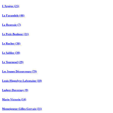
L'Arpège (25)
La Farandole (46)
La Roseraie (7)
Le Petit-Bonheur (31)
Le Rucher (36)
Le Sablier (30)
Le Tournesol (29)
Les Jeunes Découvreurs (79)
Louis-Hippolyte-Lafontaine (18)
Ludger-Duvernay (9)
Marie-Victorin (14)
Monseigneur-Gilles-Gervais (31)