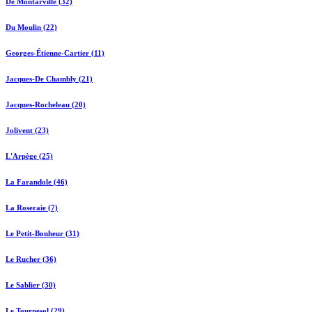
De Montarville (32)
Du Moulin (22)
Georges-Étienne-Cartier (11)
Jacques-De Chambly (21)
Jacques-Rocheleau (20)
Jolivent (23)
L'Arpège (25)
La Farandole (46)
La Roseraie (7)
Le Petit-Bonheur (31)
Le Rucher (36)
Le Sablier (30)
Le Tournesol (29)