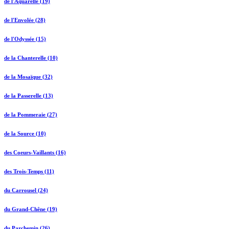
de l'Aquarelle (19)
de l'Envolée (28)
de l'Odyssée (15)
de la Chanterelle (10)
de la Mosaïque (32)
de la Passerelle (13)
de la Pommeraie (27)
de la Source (10)
des Coeurs-Vaillants (16)
des Trois-Temps (11)
du Carrousel (24)
du Grand-Chêne (19)
du Parchemin (26)