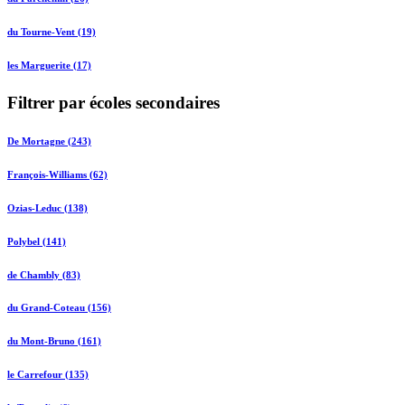
du Tourne-Vent (19)
les Marguerite (17)
Filtrer par écoles secondaires
De Mortagne (243)
François-Williams (62)
Ozias-Leduc (138)
Polybel (141)
de Chambly (83)
du Grand-Coteau (156)
du Mont-Bruno (161)
le Carrefour (135)