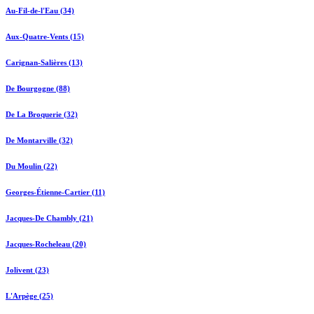
Au-Fil-de-l'Eau (34)
Aux-Quatre-Vents (15)
Carignan-Salières (13)
De Bourgogne (88)
De La Broquerie (32)
De Montarville (32)
Du Moulin (22)
Georges-Étienne-Cartier (11)
Jacques-De Chambly (21)
Jacques-Rocheleau (20)
Jolivent (23)
L'Arpège (25)