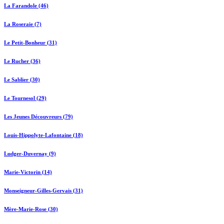
La Farandole (46)
La Roseraie (7)
Le Petit-Bonheur (31)
Le Rucher (36)
Le Sablier (30)
Le Tournesol (29)
Les Jeunes Découvreurs (79)
Louis-Hippolyte-Lafontaine (18)
Ludger-Duvernay (9)
Marie-Victorin (14)
Monseigneur-Gilles-Gervais (31)
Mère-Marie-Rose (30)