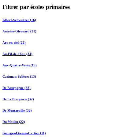
Filtrer par écoles primaires
Albert-Schweitzer (16)
Antoine-Girouard (21)
Arc-en-ciel (22)
Au-Fil-de-l'Eau (34)
Aux-Quatre-Vents (15)
Carignan-Salières (13)
De Bourgogne (88)
De La Broquerie (32)
De Montarville (32)
Du Moulin (22)
Georges-Étienne-Cartier (11)