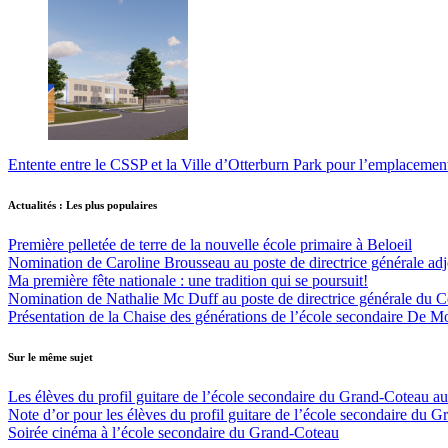
Entente entre le CSSP et la Ville d’Otterburn Park pour l’emplaceme
Actualités : Les plus populaires
Première pelletée de terre de la nouvelle école primaire à Beloeil
Nomination de Caroline Brousseau au poste de directrice générale adjo
Ma première fête nationale : une tradition qui se poursuit!
Nomination de Nathalie Mc Duff au poste de directrice générale du Cen
Présentation de la Chaise des générations de l’école secondaire De M
Sur le même sujet
Les élèves du profil guitare de l’école secondaire du Grand-Coteau 
Note d’or pour les élèves du profil guitare de l’école secondaire du 
Soirée cinéma à l’école secondaire du Grand-Coteau