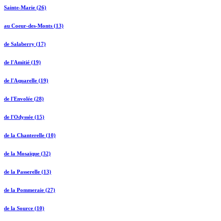
Sainte-Marie (26)
au Coeur-des-Monts (13)
de Salaberry (17)
de l'Amitié (19)
de l'Aquarelle (19)
de l'Envolée (28)
de l'Odyssée (15)
de la Chanterelle (10)
de la Mosaïque (32)
de la Passerelle (13)
de la Pommeraie (27)
de la Source (10)