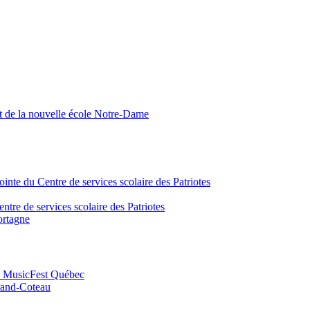
nt de la nouvelle école Notre-Dame
inte du Centre de services scolaire des Patriotes
tre de services scolaire des Patriotes
ortagne
au MusicFest Québec
Grand-Coteau