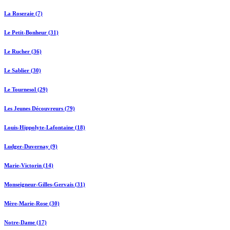
La Roseraie (7)
Le Petit-Bonheur (31)
Le Rucher (36)
Le Sablier (30)
Le Tournesol (29)
Les Jeunes Découvreurs (79)
Louis-Hippolyte-Lafontaine (18)
Ludger-Duvernay (9)
Marie-Victorin (14)
Monseigneur-Gilles-Gervais (31)
Mère-Marie-Rose (30)
Notre-Dame (17)