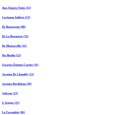
Aux-Quatre-Vents (15)
Carignan-Salières (13)
De Bourgogne (88)
De La Broquerie (32)
De Montarville (32)
Du Moulin (22)
Georges-Étienne-Cartier (11)
Jacques-De Chambly (21)
Jacques-Rocheleau (20)
Jolivent (23)
L'Arpège (25)
La Farandole (46)