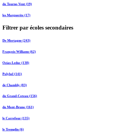
du Tourne-Vent (19)
les Marguerite (17)
Filtrer par écoles secondaires
De Mortagne (243)
François-Williams (62)
Ozias-Leduc (138)
Polybel (141)
de Chambly (83)
du Grand-Coteau (156)
du Mont-Bruno (161)
le Carrefour (135)
le Tremplin (6)