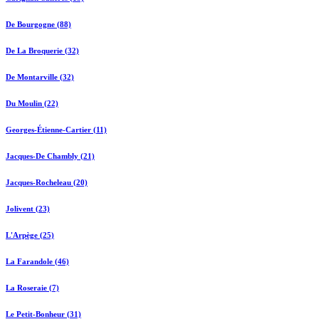
De Bourgogne (88)
De La Broquerie (32)
De Montarville (32)
Du Moulin (22)
Georges-Étienne-Cartier (11)
Jacques-De Chambly (21)
Jacques-Rocheleau (20)
Jolivent (23)
L'Arpège (25)
La Farandole (46)
La Roseraie (7)
Le Petit-Bonheur (31)