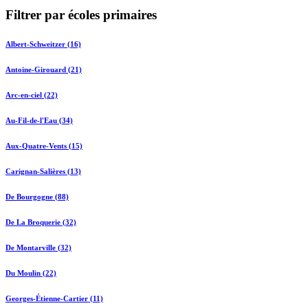
Filtrer par écoles primaires
Albert-Schweitzer (16)
Antoine-Girouard (21)
Arc-en-ciel (22)
Au-Fil-de-l'Eau (34)
Aux-Quatre-Vents (15)
Carignan-Salières (13)
De Bourgogne (88)
De La Broquerie (32)
De Montarville (32)
Du Moulin (22)
Georges-Étienne-Cartier (11)