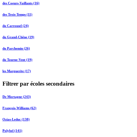
des Coeurs-Vaillants (16)
des Trois-Temps (11)
du Carrousel (24)
du Grand-Chêne (19)
du Parchemin (26)
du Tourne-Vent (19)
les Marguerite (17)
Filtrer par écoles secondaires
De Mortagne (243)
François-Williams (62)
Ozias-Leduc (138)
Polybel (141)