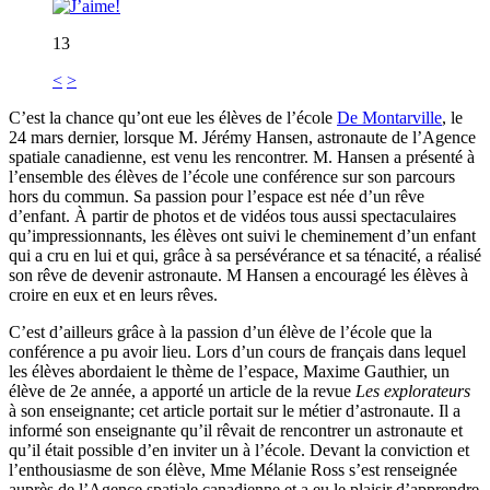
13
<
>
C’est la chance qu’ont eue les élèves de l’école
De Montarville
, le
24 mars dernier, lorsque M. Jérémy Hansen, astronaute de l’Agence
spatiale canadienne, est venu les rencontrer. M. Hansen a présenté à
l’ensemble des élèves de l’école une conférence sur son parcours
hors du commun. Sa passion pour l’espace est née d’un rêve
d’enfant. À partir de photos et de vidéos tous aussi spectaculaires
qu’impressionnants, les élèves ont suivi le cheminement d’un enfant
qui a cru en lui et qui, grâce à sa persévérance et sa ténacité, a réalisé
son rêve de devenir astronaute. M Hansen a encouragé les élèves à
croire en eux et en leurs rêves.
C’est d’ailleurs grâce à la passion d’un élève de l’école que la
conférence a pu avoir lieu. Lors d’un cours de français dans lequel
les élèves abordaient le thème de l’espace, Maxime Gauthier, un
élève de 2e année, a apporté un article de la revue
Les explorateurs
à son enseignante; cet article portait sur le métier d’astronaute. Il a
informé son enseignante qu’il rêvait de rencontrer un astronaute et
qu’il était possible d’en inviter un à l’école. Devant la conviction et
l’enthousiasme de son élève, Mme Mélanie Ross s’est renseignée
auprès de l’Agence spatiale canadienne et a eu le plaisir d’apprendre