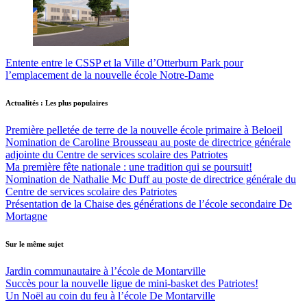
Entente entre le CSSP et la Ville d’Otterburn Park pour
l’emplacement de la nouvelle école Notre-Dame
Actualités : Les plus populaires
Première pelletée de terre de la nouvelle école primaire à Beloeil
Nomination de Caroline Brousseau au poste de directrice générale
adjointe du Centre de services scolaire des Patriotes
Ma première fête nationale : une tradition qui se poursuit!
Nomination de Nathalie Mc Duff au poste de directrice générale du
Centre de services scolaire des Patriotes
Présentation de la Chaise des générations de l’école secondaire De
Mortagne
Sur le même sujet
Jardin communautaire à l’école de Montarville
Succès pour la nouvelle ligue de mini-basket des Patriotes!
Un Noël au coin du feu à l’école De Montarville