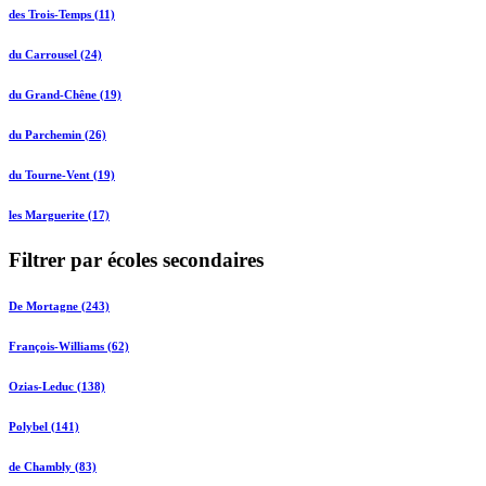
des Trois-Temps (11)
du Carrousel (24)
du Grand-Chêne (19)
du Parchemin (26)
du Tourne-Vent (19)
les Marguerite (17)
Filtrer par écoles secondaires
De Mortagne (243)
François-Williams (62)
Ozias-Leduc (138)
Polybel (141)
de Chambly (83)