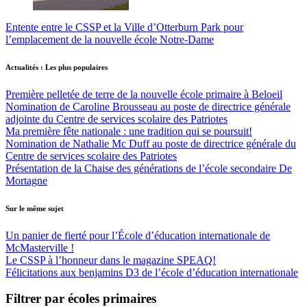
Entente entre le CSSP et la Ville d’Otterburn Park pour
l’emplacement de la nouvelle école Notre-Dame
Actualités : Les plus populaires
Première pelletée de terre de la nouvelle école primaire à Beloeil
Nomination de Caroline Brousseau au poste de directrice générale
adjointe du Centre de services scolaire des Patriotes
Ma première fête nationale : une tradition qui se poursuit!
Nomination de Nathalie Mc Duff au poste de directrice générale du
Centre de services scolaire des Patriotes
Présentation de la Chaise des générations de l’école secondaire De
Mortagne
Sur le même sujet
Un panier de fierté pour l’École d’éducation internationale de
McMasterville !
Le CSSP à l’honneur dans le magazine SPEAQ!
Félicitations aux benjamins D3 de l’école d’éducation internationale
Filtrer par écoles primaires