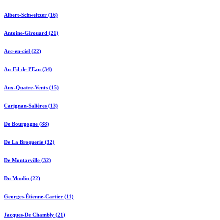
Albert-Schweitzer (16)
Antoine-Girouard (21)
Arc-en-ciel (22)
Au-Fil-de-l'Eau (34)
Aux-Quatre-Vents (15)
Carignan-Salières (13)
De Bourgogne (88)
De La Broquerie (32)
De Montarville (32)
Du Moulin (22)
Georges-Étienne-Cartier (11)
Jacques-De Chambly (21)