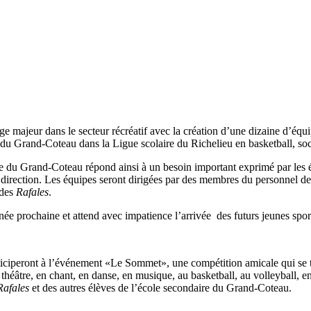
 majeur dans le secteur récréatif avec la création d’une dizaine d’équi
 du Grand-Coteau dans la Ligue scolaire du Richelieu en basketball, socc
 du Grand-Coteau répond ainsi à un besoin important exprimé par les él
e la direction. Les équipes seront dirigées par des membres du personnel 
 des
Rafales
.
ée prochaine et attend avec impatience l’arrivée des futurs jeunes spor
ticiperont à l’événement «Le Sommet», une compétition amicale qui s
en théâtre, en chant, en danse, en musique, au basketball, au volleyball, e
Rafales
et des autres élèves de l’école secondaire du Grand-Coteau.