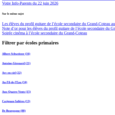
Votre Info-Parents du 22 juin 2026
Sur le même sujet
Les élèves du profil guitare de l’école secondaire du Grand-Coteau 
Note d’or pour les élèves du profil guitare de l’école secondaire du 
Soirée cinéma à l’école secondaire du Grand-Coteau
Filtrer par écoles primaires
Albert-Schweitzer (16)
Antoine-Girouard (21)
Arc-en-ciel (22)
Au-Fil-de-l'Eau (34)
Aux-Quatre-Vents (15)
Carignan-Salières (13)
De Bourgogne (88)