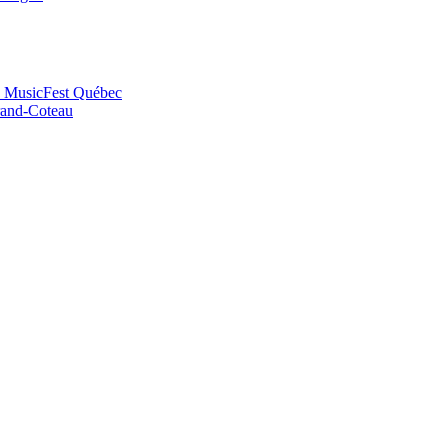
au MusicFest Québec
Grand-Coteau