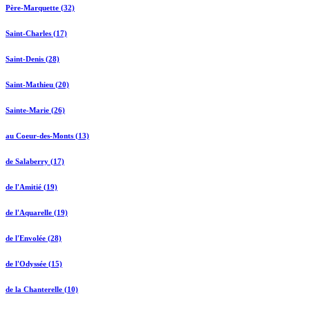
Père-Marquette (32)
Saint-Charles (17)
Saint-Denis (28)
Saint-Mathieu (20)
Sainte-Marie (26)
au Coeur-des-Monts (13)
de Salaberry (17)
de l'Amitié (19)
de l'Aquarelle (19)
de l'Envolée (28)
de l'Odyssée (15)
de la Chanterelle (10)