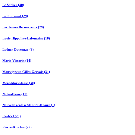
Le Sablier (30)
Le Tournesol (29)
Les Jeunes Découvreurs (79)
Louis-Hippolyte-Lafontaine (18)
Ludger-Duvernay (9)
Marie-Victorin (14)
Monseigneur-Gilles-Gervais (31)
Mère-Marie-Rose (30)
Notre-Dame (17)
Nouvelle école à Mont St-Hilaire (1)
Paul-VI (29)
Pierre-Boucher (29)