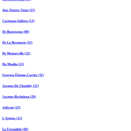
Aux-Quatre-Vents (15)
Carignan-Salières (13)
De Bourgogne (88)
De La Broquerie (32)
De Montarville (32)
Du Moulin (22)
Georges-Étienne-Cartier (11)
Jacques-De Chambly (21)
Jacques-Rocheleau (20)
Jolivent (23)
L'Arpège (25)
La Farandole (46)