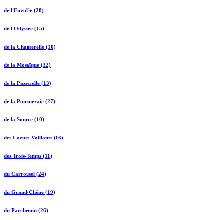
de l'Envolée (28)
de l'Odyssée (15)
de la Chanterelle (10)
de la Mosaïque (32)
de la Passerelle (13)
de la Pommeraie (27)
de la Source (10)
des Coeurs-Vaillants (16)
des Trois-Temps (11)
du Carrousel (24)
du Grand-Chêne (19)
du Parchemin (26)