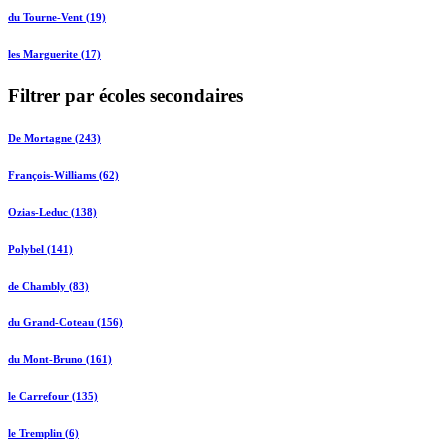
du Tourne-Vent (19)
les Marguerite (17)
Filtrer par écoles secondaires
De Mortagne (243)
François-Williams (62)
Ozias-Leduc (138)
Polybel (141)
de Chambly (83)
du Grand-Coteau (156)
du Mont-Bruno (161)
le Carrefour (135)
le Tremplin (6)