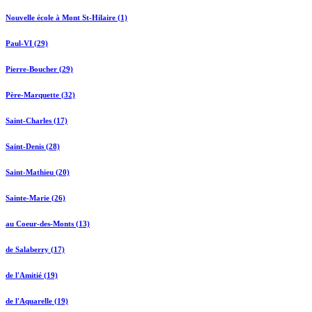
Nouvelle école à Mont St-Hilaire (1)
Paul-VI (29)
Pierre-Boucher (29)
Père-Marquette (32)
Saint-Charles (17)
Saint-Denis (28)
Saint-Mathieu (20)
Sainte-Marie (26)
au Coeur-des-Monts (13)
de Salaberry (17)
de l'Amitié (19)
de l'Aquarelle (19)