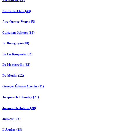
Au-Fil-de-l'Eau (34)
Aux-Quatre-Vents (15)
Carignan-Salières (13)
De Bourgogne (88)
De La Broquerie (32)
De Montarville (32)
Du Moulin (22)
Georges-Étienne-Cartier (11)
Jacques-De Chambly (21)
Jacques-Rocheleau (20)
Jolivent (23)
L'Arpège (25)