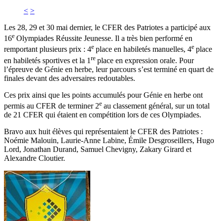
<
>
Les 28, 29 et 30 mai dernier, le CFER des Patriotes a participé aux
e
16
Olympiades Réussite Jeunesse. Il a très bien performé en
e
e
remportant plusieurs prix : 4
place en habiletés manuelles, 4
place
re
en habiletés sportives et la 1
place en expression orale. Pour
l’épreuve de Génie en herbe, leur parcours s’est terminé en quart de
finales devant des adversaires redoutables.
Ces prix ainsi que les points accumulés pour Génie en herbe ont
e
permis au CFER de terminer 2
au classement général, sur un total
de 21 CFER qui étaient en compétition lors de ces Olympiades.
Bravo aux huit élèves qui représentaient le CFER des Patriotes :
Noémie Malouin, Laurie-Anne Labine, Émile Desgroseillers, Hugo
Lord, Jonathan Durand, Samuel Chevigny, Zakary Girard et
Alexandre Cloutier.