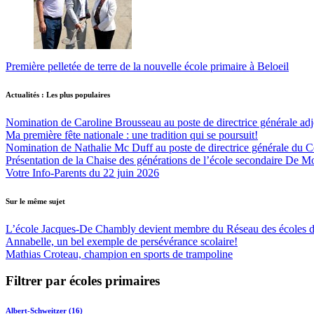
Première pelletée de terre de la nouvelle école primaire à Beloeil
Actualités : Les plus populaires
Nomination de Caroline Brousseau au poste de directrice générale adjo
Ma première fête nationale : une tradition qui se poursuit!
Nomination de Nathalie Mc Duff au poste de directrice générale du Cen
Présentation de la Chaise des générations de l’école secondaire De M
Votre Info-Parents du 22 juin 2026
Sur le même sujet
L’école Jacques-De Chambly devient membre du Réseau des école
Annabelle, un bel exemple de persévérance scolaire!
Mathias Croteau, champion en sports de trampoline
Filtrer par écoles primaires
Albert-Schweitzer (16)