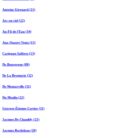
Antoine-Girouard (21)
Arc-en-ciel (22)
Au-Fil-de-l'Eau (34)
Aux-Quatre-Vents (15)
Carignan-Salières (13)
De Bourgogne (88)
De La Broquerie (32)
De Montarville (32)
Du Moulin (22)
Georges-Étienne-Cartier (11)
Jacques-De Chambly (21)
Jacques-Rocheleau (20)