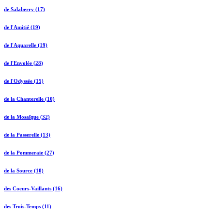
de Salaberry (17)
de l'Amitié (19)
de l'Aquarelle (19)
de l'Envolée (28)
de l'Odyssée (15)
de la Chanterelle (10)
de la Mosaïque (32)
de la Passerelle (13)
de la Pommeraie (27)
de la Source (10)
des Coeurs-Vaillants (16)
des Trois-Temps (11)