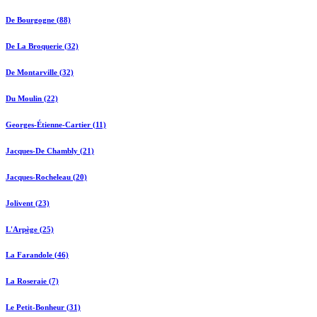
De Bourgogne (88)
De La Broquerie (32)
De Montarville (32)
Du Moulin (22)
Georges-Étienne-Cartier (11)
Jacques-De Chambly (21)
Jacques-Rocheleau (20)
Jolivent (23)
L'Arpège (25)
La Farandole (46)
La Roseraie (7)
Le Petit-Bonheur (31)