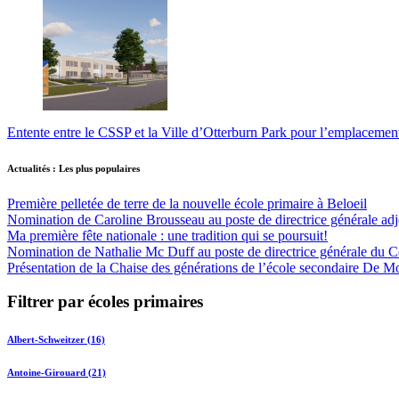
Entente entre le CSSP et la Ville d’Otterburn Park pour l’emplaceme
Actualités : Les plus populaires
Première pelletée de terre de la nouvelle école primaire à Beloeil
Nomination de Caroline Brousseau au poste de directrice générale adjo
Ma première fête nationale : une tradition qui se poursuit!
Nomination de Nathalie Mc Duff au poste de directrice générale du Cen
Présentation de la Chaise des générations de l’école secondaire De M
Filtrer par écoles primaires
Albert-Schweitzer (16)
Antoine-Girouard (21)