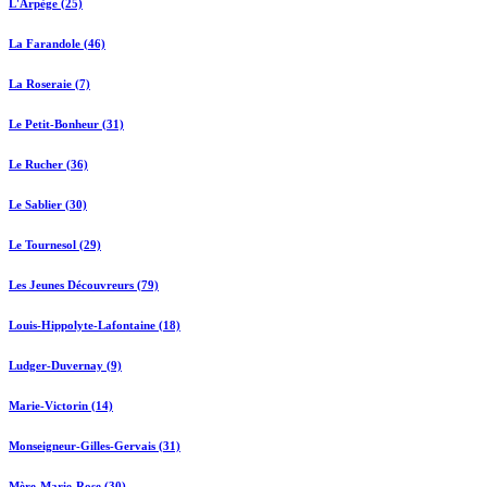
L'Arpège (25)
La Farandole (46)
La Roseraie (7)
Le Petit-Bonheur (31)
Le Rucher (36)
Le Sablier (30)
Le Tournesol (29)
Les Jeunes Découvreurs (79)
Louis-Hippolyte-Lafontaine (18)
Ludger-Duvernay (9)
Marie-Victorin (14)
Monseigneur-Gilles-Gervais (31)
Mère-Marie-Rose (30)