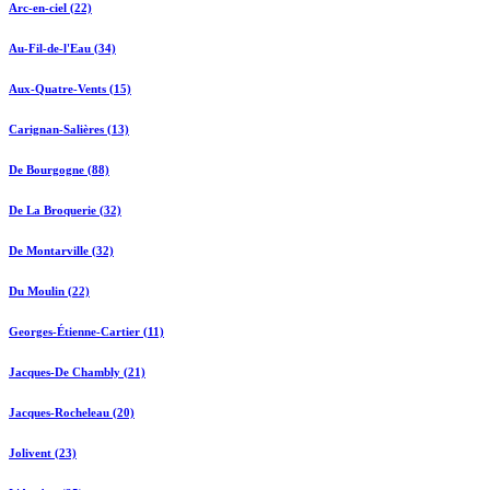
Arc-en-ciel (22)
Au-Fil-de-l'Eau (34)
Aux-Quatre-Vents (15)
Carignan-Salières (13)
De Bourgogne (88)
De La Broquerie (32)
De Montarville (32)
Du Moulin (22)
Georges-Étienne-Cartier (11)
Jacques-De Chambly (21)
Jacques-Rocheleau (20)
Jolivent (23)