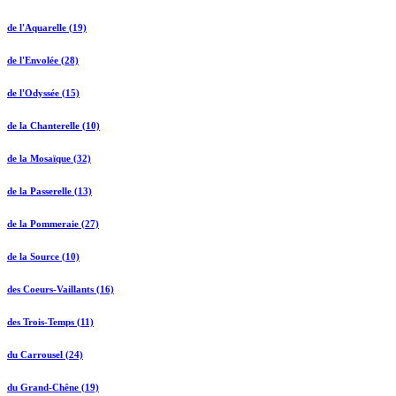
de l'Aquarelle (19)
de l'Envolée (28)
de l'Odyssée (15)
de la Chanterelle (10)
de la Mosaïque (32)
de la Passerelle (13)
de la Pommeraie (27)
de la Source (10)
des Coeurs-Vaillants (16)
des Trois-Temps (11)
du Carrousel (24)
du Grand-Chêne (19)