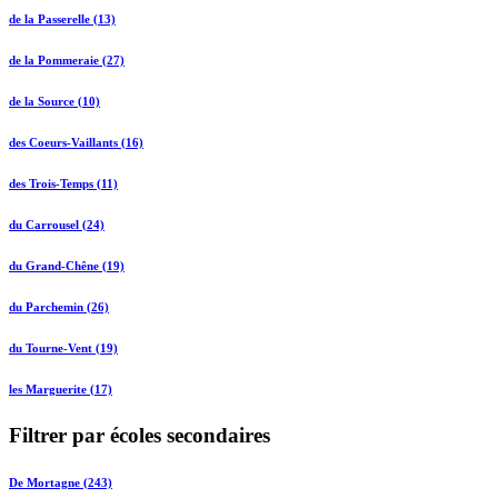
de la Passerelle (13)
de la Pommeraie (27)
de la Source (10)
des Coeurs-Vaillants (16)
des Trois-Temps (11)
du Carrousel (24)
du Grand-Chêne (19)
du Parchemin (26)
du Tourne-Vent (19)
les Marguerite (17)
Filtrer par écoles secondaires
De Mortagne (243)