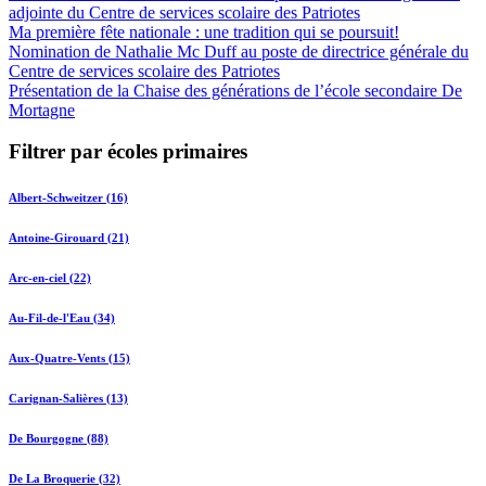
adjointe du Centre de services scolaire des Patriotes
Ma première fête nationale : une tradition qui se poursuit!
Nomination de Nathalie Mc Duff au poste de directrice générale du
Centre de services scolaire des Patriotes
Présentation de la Chaise des générations de l’école secondaire De
Mortagne
Filtrer par écoles primaires
Albert-Schweitzer (16)
Antoine-Girouard (21)
Arc-en-ciel (22)
Au-Fil-de-l'Eau (34)
Aux-Quatre-Vents (15)
Carignan-Salières (13)
De Bourgogne (88)
De La Broquerie (32)