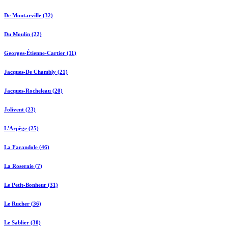
De Montarville (32)
Du Moulin (22)
Georges-Étienne-Cartier (11)
Jacques-De Chambly (21)
Jacques-Rocheleau (20)
Jolivent (23)
L'Arpège (25)
La Farandole (46)
La Roseraie (7)
Le Petit-Bonheur (31)
Le Rucher (36)
Le Sablier (30)