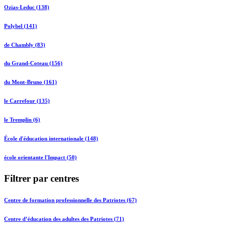
Ozias-Leduc (138)
Polybel (141)
de Chambly (83)
du Grand-Coteau (156)
du Mont-Bruno (161)
le Carrefour (135)
le Tremplin (6)
École d'éducation internationale (148)
école orientante l'Impact (50)
Filtrer par centres
Centre de formation professionnelle des Patriotes (67)
Centre d’éducation des adultes des Patriotes (71)