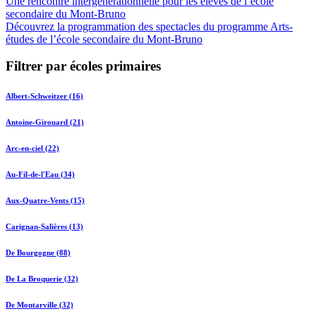
Une rencontre intergénérationnelle pour les élèves de l’école
secondaire du Mont-Bruno
Découvrez la programmation des spectacles du programme Arts-
études de l’école secondaire du Mont-Bruno
Filtrer par écoles primaires
Albert-Schweitzer (16)
Antoine-Girouard (21)
Arc-en-ciel (22)
Au-Fil-de-l'Eau (34)
Aux-Quatre-Vents (15)
Carignan-Salières (13)
De Bourgogne (88)
De La Broquerie (32)
De Montarville (32)