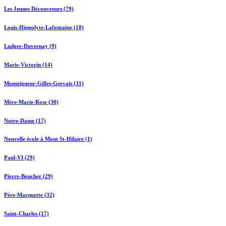
Les Jeunes Découvreurs (79)
Louis-Hippolyte-Lafontaine (18)
Ludger-Duvernay (9)
Marie-Victorin (14)
Monseigneur-Gilles-Gervais (31)
Mère-Marie-Rose (30)
Notre-Dame (17)
Nouvelle école à Mont St-Hilaire (1)
Paul-VI (29)
Pierre-Boucher (29)
Père-Marquette (32)
Saint-Charles (17)