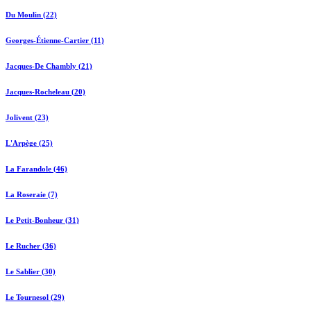
Du Moulin (22)
Georges-Étienne-Cartier (11)
Jacques-De Chambly (21)
Jacques-Rocheleau (20)
Jolivent (23)
L'Arpège (25)
La Farandole (46)
La Roseraie (7)
Le Petit-Bonheur (31)
Le Rucher (36)
Le Sablier (30)
Le Tournesol (29)