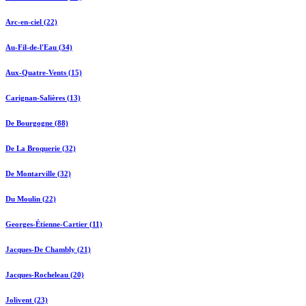
Arc-en-ciel (22)
Au-Fil-de-l'Eau (34)
Aux-Quatre-Vents (15)
Carignan-Salières (13)
De Bourgogne (88)
De La Broquerie (32)
De Montarville (32)
Du Moulin (22)
Georges-Étienne-Cartier (11)
Jacques-De Chambly (21)
Jacques-Rocheleau (20)
Jolivent (23)