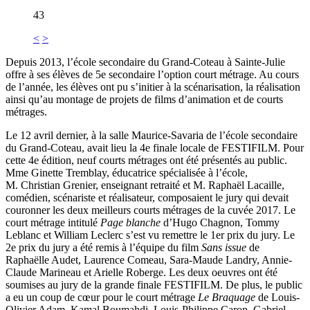
43
<
>
Depuis 2013, l’école secondaire du Grand-Coteau à Sainte-Julie
offre à ses élèves de 5e secondaire l’option court métrage. Au cours
de l’année, les élèves ont pu s’initier à la scénarisation, la réalisation
ainsi qu’au montage de projets de films d’animation et de courts
métrages.
Le 12 avril dernier, à la salle Maurice-Savaria de l’école secondaire
du Grand-Coteau, avait lieu la 4e finale locale de FESTIFILM. Pour
cette 4e édition, neuf courts métrages ont été présentés au public.
Mme Ginette Tremblay, éducatrice spécialisée à l’école,
M. Christian Grenier, enseignant retraité et M. Raphaël Lacaille,
comédien, scénariste et réalisateur, composaient le jury qui devait
couronner les deux meilleurs courts métrages de la cuvée 2017. Le
court métrage intitulé
Page blanche
d’Hugo Chagnon, Tommy
Leblanc et William Leclerc s’est vu remettre le 1er prix du jury. Le
2e prix du jury a été remis à l’équipe du film
Sans issue
de
Raphaëlle Audet, Laurence Comeau, Sara-Maude Landry, Annie-
Claude Marineau et Arielle Roberge. Les deux oeuvres ont été
soumises au jury de la grande finale FESTIFILM. De plus, le public
a eu un coup de cœur pour le court métrage
Le Braquage
de Louis-
Olivier Adam, Kamal Boumahdi, Louis-Philippe Caron, Gabriel