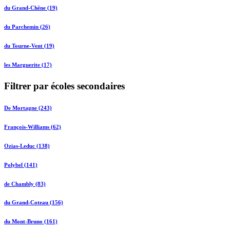
du Grand-Chêne (19)
du Parchemin (26)
du Tourne-Vent (19)
les Marguerite (17)
Filtrer par écoles secondaires
De Mortagne (243)
François-Williams (62)
Ozias-Leduc (138)
Polybel (141)
de Chambly (83)
du Grand-Coteau (156)
du Mont-Bruno (161)