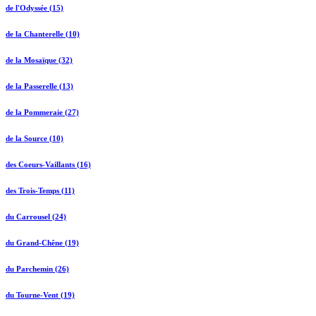
de l'Odyssée (15)
de la Chanterelle (10)
de la Mosaïque (32)
de la Passerelle (13)
de la Pommeraie (27)
de la Source (10)
des Coeurs-Vaillants (16)
des Trois-Temps (11)
du Carrousel (24)
du Grand-Chêne (19)
du Parchemin (26)
du Tourne-Vent (19)