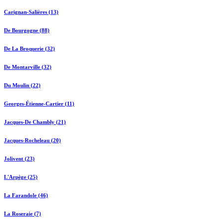
Carignan-Salières (13)
De Bourgogne (88)
De La Broquerie (32)
De Montarville (32)
Du Moulin (22)
Georges-Étienne-Cartier (11)
Jacques-De Chambly (21)
Jacques-Rocheleau (20)
Jolivent (23)
L'Arpège (25)
La Farandole (46)
La Roseraie (7)