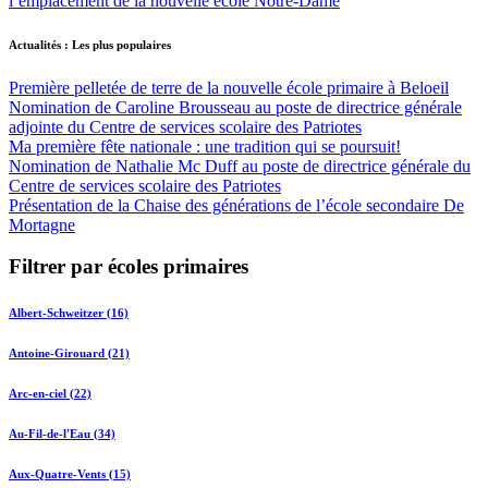
l’emplacement de la nouvelle école Notre-Dame
Actualités : Les plus populaires
Première pelletée de terre de la nouvelle école primaire à Beloeil
Nomination de Caroline Brousseau au poste de directrice générale
adjointe du Centre de services scolaire des Patriotes
Ma première fête nationale : une tradition qui se poursuit!
Nomination de Nathalie Mc Duff au poste de directrice générale du
Centre de services scolaire des Patriotes
Présentation de la Chaise des générations de l’école secondaire De
Mortagne
Filtrer par écoles primaires
Albert-Schweitzer (16)
Antoine-Girouard (21)
Arc-en-ciel (22)
Au-Fil-de-l'Eau (34)
Aux-Quatre-Vents (15)