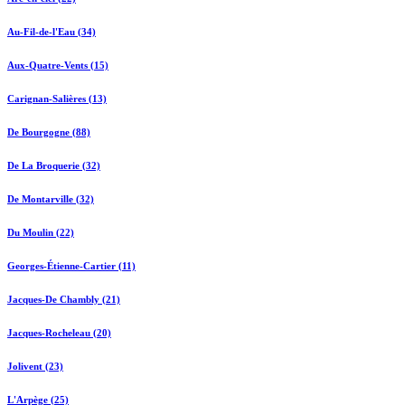
Au-Fil-de-l'Eau (34)
Aux-Quatre-Vents (15)
Carignan-Salières (13)
De Bourgogne (88)
De La Broquerie (32)
De Montarville (32)
Du Moulin (22)
Georges-Étienne-Cartier (11)
Jacques-De Chambly (21)
Jacques-Rocheleau (20)
Jolivent (23)
L'Arpège (25)