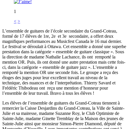
1
<
>
L’ensemble de guitares de l’école secondaire du Grand-Coteau,
formé de 17 élèves de 1re, 2e et 3e secondaire, a offert deux
magnifiques performances au Musicfest Canada le 16 mai dernier.
Le festival se déroulait à Ottawa. Cet ensemble a donné une superbe
prestation dans la catégorie « ensemble de guitare classique ». Sous
la direction de madame Nathalie Lachance, ils ont remporté la
mention OR. Puis, ils ont donné une autre prestation mais cette fois-
ci, dans la catégorie « ensemble de guitare jazz ». L’ensemble a
remporté la mention OR une seconde fois. Le groupe a reçu des
éloges des juges pour leur excellent travail au niveau de la
technique, des nuances et de l’interprétation. Thierry Savard et
Frédéric Thibodeau ont reçu une mention d’honneur pour
l’ensemble de leur travail. Bravo à tous les élèves !
Les élèves de l’ensemble de guitares du Grand-Coteau tiennent à
remercier la Caisse Desjardins du Grand-Coteau, la Ville de Sainte-
Julie et sa mairesse, madame Suzanne Roy, le Club Optimiste de
Sainte-Julie, madame Ginette Tremblay de la Maison des jeunes de
Sainte-Julie ainsi que monsieur Simon-Pierre Diamond, député de
Marguerite-d’Youville. Leurs importantes contributions ont servi à