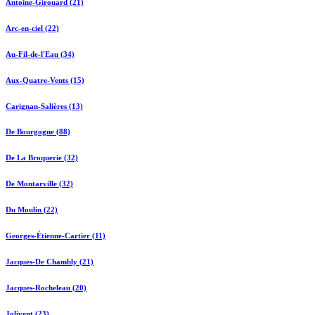
Antoine-Girouard (21)
Arc-en-ciel (22)
Au-Fil-de-l'Eau (34)
Aux-Quatre-Vents (15)
Carignan-Salières (13)
De Bourgogne (88)
De La Broquerie (32)
De Montarville (32)
Du Moulin (22)
Georges-Étienne-Cartier (11)
Jacques-De Chambly (21)
Jacques-Rocheleau (20)
Jolivent (23)