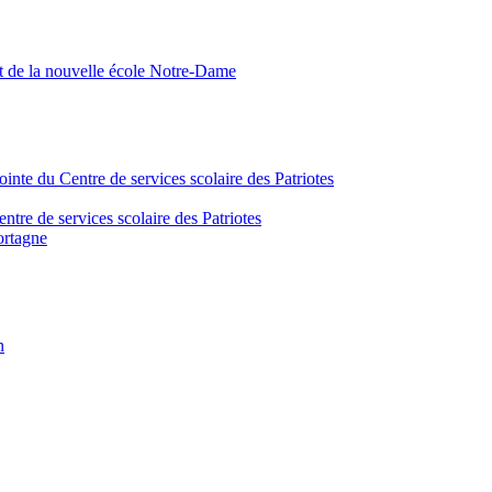
nt de la nouvelle école Notre-Dame
inte du Centre de services scolaire des Patriotes
tre de services scolaire des Patriotes
ortagne
n