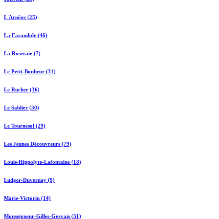
L'Arpège (25)
La Farandole (46)
La Roseraie (7)
Le Petit-Bonheur (31)
Le Rucher (36)
Le Sablier (30)
Le Tournesol (29)
Les Jeunes Découvreurs (79)
Louis-Hippolyte-Lafontaine (18)
Ludger-Duvernay (9)
Marie-Victorin (14)
Monseigneur-Gilles-Gervais (31)