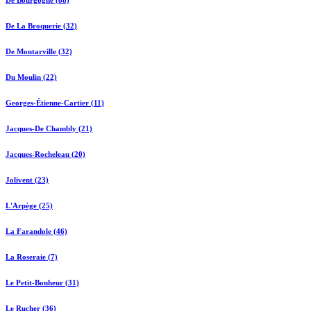
De Bourgogne (88)
De La Broquerie (32)
De Montarville (32)
Du Moulin (22)
Georges-Étienne-Cartier (11)
Jacques-De Chambly (21)
Jacques-Rocheleau (20)
Jolivent (23)
L'Arpège (25)
La Farandole (46)
La Roseraie (7)
Le Petit-Bonheur (31)
Le Rucher (36)