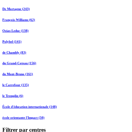
De Mortagne (243)
François-Williams (62)
Ozias-Leduc (138)
Polybel (141)
de Chambly (83)
du Grand-Coteau (156)
du Mont-Bruno (161)
le Carrefour (135)
le Tremplin (6)
École d'éducation internationale (148)
école orientante l'Impact (50)
Filtrer par centres