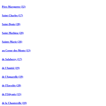
Père-Marquette (32)
Saint-Charles (17)
Saint-Denis (28)
Saint-Mathieu (20)
Sainte-Marie (26)
au Coeur-des-Monts (13)
de Salaberry (17)
de l'Amitié (19)
de l'Aquarelle (19)
de l'Envolée (28)
de l'Odyssée (15)
de la Chanterelle (10)