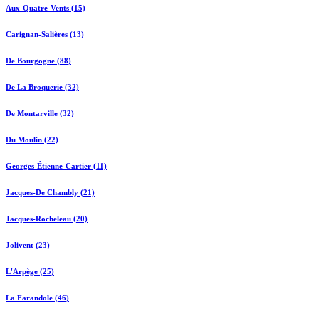
Aux-Quatre-Vents (15)
Carignan-Salières (13)
De Bourgogne (88)
De La Broquerie (32)
De Montarville (32)
Du Moulin (22)
Georges-Étienne-Cartier (11)
Jacques-De Chambly (21)
Jacques-Rocheleau (20)
Jolivent (23)
L'Arpège (25)
La Farandole (46)