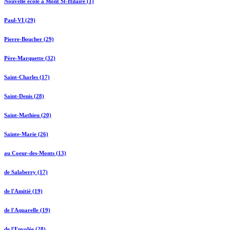
Nouvelle école à Mont St-Hilaire (1)
Paul-VI (29)
Pierre-Boucher (29)
Père-Marquette (32)
Saint-Charles (17)
Saint-Denis (28)
Saint-Mathieu (20)
Sainte-Marie (26)
au Coeur-des-Monts (13)
de Salaberry (17)
de l'Amitié (19)
de l'Aquarelle (19)
de l'Envolée (28)