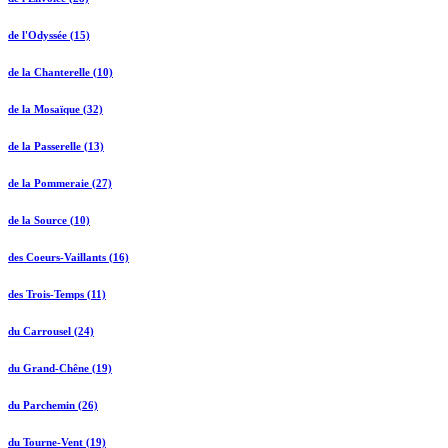
de l'Odyssée (15)
de la Chanterelle (10)
de la Mosaïque (32)
de la Passerelle (13)
de la Pommeraie (27)
de la Source (10)
des Coeurs-Vaillants (16)
des Trois-Temps (11)
du Carrousel (24)
du Grand-Chêne (19)
du Parchemin (26)
du Tourne-Vent (19)