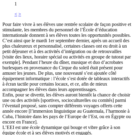
1
<
>
Pour faire vivre à ses élèves une rentrée scolaire de façon positive et
stimulante, les membres du personnel de l’École d’éducation
internationale donnent à ses élèves toutes les opportunités possibles.
C’est ainsi que le mardi 1er septembre dernier, après un accueil des
plus chaleureux et personnalisé, certaines classes ont eu droit à un
petit déjeuner et à des activités d’intégration ou de retrouvailles
[visite des lieux, horaire spécial ou activités en groupe de tutorat par
exemple]. Pendant l’heure du dîner, musique et duo d’acrobates
burlesques en provenance du Cirque du soleil était présent pour
amuser les jeunes. De plus, une nouveauté s’est ajoutée côté
équipement informatique : l’école s’est dotée de tableaux interactifs
à écran tactile pour certains locaux, et ce, afin de mieux
accompagner les élèves dans leurs apprentissages.
Enfin, pour se divertir, les élèves auront bientôt la chance de choisir
une ou des activités [sportives, socioculturelles ou comités] parmi
l’éventail proposé, sans compter différents voyages offerts cette
année encore [l’immersion linguistique au Guatemala, l’harmonie à
Cuba, l’histoire dans les pays de l’Europe de l’Est, ou en Égypte ou
encore en France].
L’EEI est une école dynamique qui bouge et vibre grâce à son
équipe école et à ses élèves motivés et engagés.