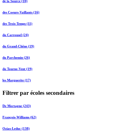
de la Source (10)
des Coeurs-Vaillants (16)
des Trois-Temps (11)
du Carrousel (24)
du Grand-Chêne (19)
du Parchemin (26)
du Tourne-Vent (19)
les Marguerite (17)
Filtrer par écoles secondaires
De Mortagne (243)
François-Williams (62)
Ozias-Leduc (138)