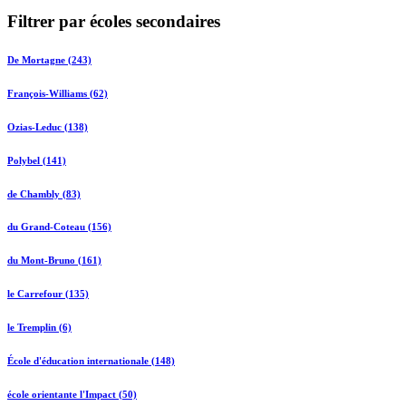
Filtrer par écoles secondaires
De Mortagne (243)
François-Williams (62)
Ozias-Leduc (138)
Polybel (141)
de Chambly (83)
du Grand-Coteau (156)
du Mont-Bruno (161)
le Carrefour (135)
le Tremplin (6)
École d'éducation internationale (148)
école orientante l'Impact (50)