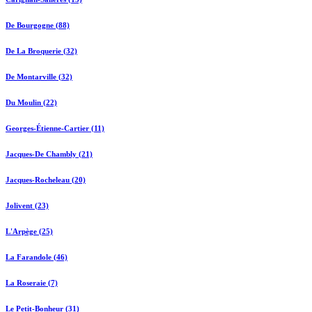
De Bourgogne (88)
De La Broquerie (32)
De Montarville (32)
Du Moulin (22)
Georges-Étienne-Cartier (11)
Jacques-De Chambly (21)
Jacques-Rocheleau (20)
Jolivent (23)
L'Arpège (25)
La Farandole (46)
La Roseraie (7)
Le Petit-Bonheur (31)