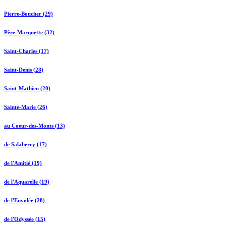
Pierre-Boucher (29)
Père-Marquette (32)
Saint-Charles (17)
Saint-Denis (28)
Saint-Mathieu (20)
Sainte-Marie (26)
au Coeur-des-Monts (13)
de Salaberry (17)
de l'Amitié (19)
de l'Aquarelle (19)
de l'Envolée (28)
de l'Odyssée (15)