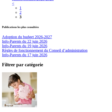
<
1
2
3
Publications les plus consultées
Adoption du budget 2026-2027
Info-Parents du 22 juin 2026
Info-Parents du 19 juin 2026
Règles de fonctionnement du Conseil d’administration
Info-Parents du 17 juin 2026
Filtrer par catégorie