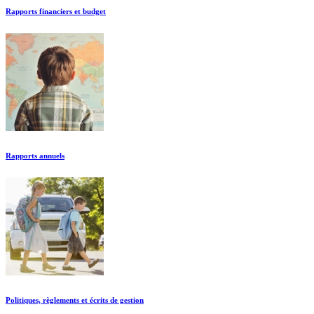
Rapports financiers et budget
Rapports annuels
Politiques, règlements et écrits de gestion